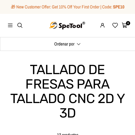
Saltar
🎁 New Customer Offer: Get 10% Off Your First Order | Code:
SPE10
al
contenido
SpeTool
0
Navigación
Wishlist
Carrito
Ordenar por
TALLADO DE
FRESAS PARA
TALLADO CNC 2D Y
3D
12 productos