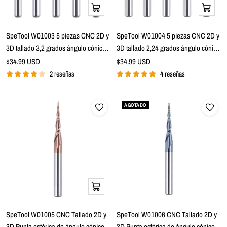
Añadir
Añadir
a
a
la
la
SpeTool W01003 5 piezas CNC 2D y
SpeTool W01004 5 piezas CNC 2D y
cesta
cesta
3D tallado 3,2 grados ángulo cónico
3D tallado 2,24 grados ángulo cónico
punta esférica 0,75 mm radio x 1/8"
punta de bola 1,0 mm de radio x 1/8"
Precio
Precio
$34.99 USD
$34.99 USD
de
vástago x 15 mm longitud de corte x
de
vástago x 15 mm longitud de corte x
2 reseñas
4 reseñas
venta
venta
1-1/2" largo 2 flauta SC TiAlN
1-1/2" de largo 2 flautas SC TiAlN
recubierto Upcut Router Bits
recubierto Upcut Router Bits
AGOTADO
Vista
rápida
SpeTool W01005 CNC Tallado 2D y
SpeTool W01006 CNC Tallado 2D y
3D Punta esférica de ángulo cónico
3D Punta esférica de ángulo cónico