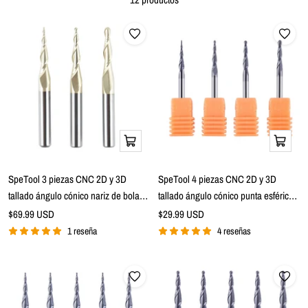
Añadir
Añadir
a
a
la
la
SpeTool 3 piezas CNC 2D y 3D
SpeTool 4 piezas CNC 2D y 3D
cesta
cesta
tallado ángulo cónico nariz de bola
tallado ángulo cónico punta esférica
1/64 1/32 1/16 pulgadas radio x 1/4"
0,25-1,0 mm radio x 1/8" vástago x 15
Precio
Precio
$69.99 USD
$29.99 USD
de
vástago x 1" longitud de corte x 2-1/2"
de
mm longitud de corte x 1-1/2" largo 2
1 reseña
4 reseñas
venta
venta
largo 2 flauta SC ZrN recubierto
flauta SC TiAlN recubierto Upcut
Upcut Router Bits Set
Router Bits Set