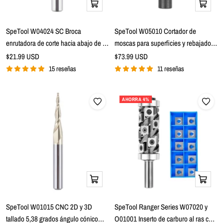
Añadir
Añadir
a
a
la
la
SpeTool W04024 SC Broca
SpeTool W05010 Cortador de
cesta
cesta
enrutadora de corte hacia abajo de 2
moscas para superficies y rebajados
flautas de 2 flautas de largo con
con inserto recubierto de ATS Diseño
Precio
Precio
$21.99 USD
$73.99 USD
de
inmersión en espiral de 1/16" de
de
de flauta 2+2 Broca enrutadora de
15 reseñas
11 reseñas
venta
venta
diámetro x vástago de 1/4" x 1/2" de
vástago de 3" de diámetro x 1/2"
longitud de corte
AHORRA 4%
Añadir
Añadir
a
a
la
la
SpeTool W01015 CNC 2D y 3D
SpeTool Ranger Series W07020 y
cesta
cesta
tallado 5,38 grados ángulo cónico
O01001 Inserto de carburo al ras con