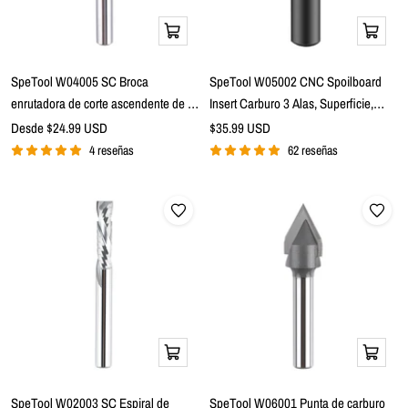
Vista
Añadir
rápida
a
la
SpeTool W04005 SC Broca
SpeTool W05002 CNC Spoilboard
cesta
enrutadora de corte ascendente de 2
Insert Carburo 3 Alas, Superficie,
flautas con inmersión en espiral de
Cepillado, Corte de Moscas y
Precio
Precio
Desde $24.99 USD
$35.99 USD
de
1/4" de diámetro x 1/4" de vástago x
de
Nivelador de Losas Broca de
4 reseñas
62 reseñas
venta
venta
1" de longitud de corte x 2-1/2" de
enrutador de vástago de 2" de
largo
diámetro x 1/2"
Vista
Añadir
rápida
a
la
SpeTool W02003 SC Espiral de
SpeTool W06001 Punta de carburo