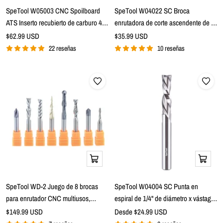
la
SpeTool W05003 CNC Spoilboard
SpeTool W04022 SC Broca
cesta
ATS Inserto recubierto de carburo 4
enrutadora de corte ascendente de 2
alas, superficie, cepillado, corte de
flautas extra larga de 1/4" de diámetro
Precio
Precio
$62.99 USD
$35.99 USD
de
moscas y nivelador de losa 2-1/2" de
de
x 1/4" de vástago x 2" de longitud de
22 reseñas
10 reseñas
venta
venta
diámetro x 1/2" vástago enrutador
corte
broca
Añadir
Vista
a
rápida
la
SpeTool WD-2 Juego de 8 brocas
SpeTool W04004 SC Punta en
cesta
para enrutador CNC multiusos,
espiral de 1/4" de diámetro x vástago
vástago de 1/4"
de 1/4" x 1" de longitud de corte x 2-
Precio
Precio
$149.99 USD
Desde $24.99 USD
de
de
1/2" de largo Broca enrutadora de