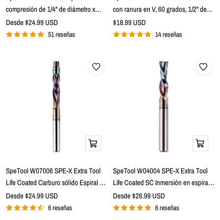
cesta
compresión de 1/4" de diámetro x
con ranura en V, 60 grados, 1/2" de
vástago de 1/4" x 1" de largo de corte
diámetro x 1/4" de vástago x 2" de
Precio
Precio
Desde $24.99 USD
$18.99 USD
de
x 2-1/2" de largo Broca enrutadora de
de
largo
51 reseñas
14 reseñas
venta
venta
2 flautas
Vista
Vista
rápida
rápida
SpeTool W07006 SPE-X Extra Tool
SpeTool W04004 SPE-X Extra Tool
Life Coated Carburo sólido Espiral de
Life Coated SC Inmersión en espiral
compresión con ajuste al ras, 1/4" de
1/4" de diámetro x 1/4" de vástago x
Precio
Precio
Desde $24.99 USD
Desde $26.99 USD
de
diámetro x 1/4" de vástago x 1-1/8" de
de
1" de longitud de corte x 2-1/2" de
6 reseñas
6 reseñas
venta
venta
longitud de corte x 3" Broca
largo Broca enrutadora de corte hacia