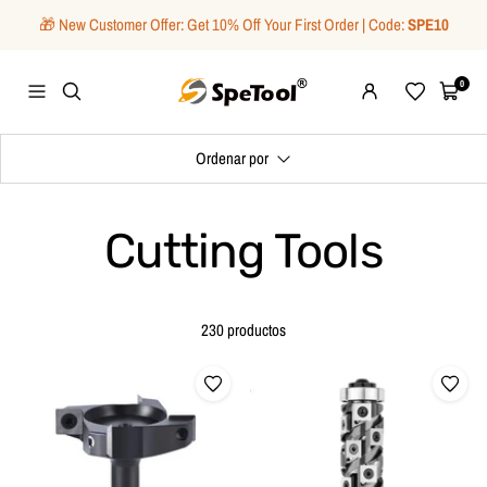
Saltar
🎁 New Customer Offer: Get 10% Off Your First Order | Code:
SPE10
al
contenido
SpeTool
0
Navigación
Wishlist
Carrito
Ordenar por
Cutting Tools
230 productos