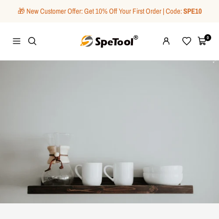
Saltar
🎁 New Customer Offer: Get 10% Off Your First Order | Code:
SPE10
al
contenido
SpeTool
0
Navigación
Wishlist
Carrito